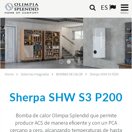
ES
MENU
ESPAÑOL
HOME
AIRE ACONDICIONADO
CALEFACCIÓN
Home
Sistemas Integrados
BOMBAS DE CALOR
Sherpa SHW S3 P200
TRATAMIENTO DEL AIRE
Sherpa SHW S3 P200
SISTEMAS INTEGRADOS
CONTACTA CON NOSOTROS
Bomba de calor Olimpia Splendid que permite
producir ACS de manera eficiente y con un PCA
MONDE OS
cercano a cero, alcanzando temperaturas de hasta