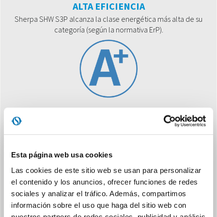
ALTA EFICIENCIA
Sherpa SHW S3P alcanza la clase energética más alta de su
categoría (según la normativa ErP).
INTEGRACIÓN FOTOVOLTAICO
Contacto para integración con instalación fotovoltaica que
fuerza el encendido y sube el valor de ajuste (set point) de la
Esta página web usa cookies
máquina. Se realiza la acumulación de la energía producida
por el fotovoltaico para reducir los costes de producción del
Las cookies de este sitio web se usan para personalizar
ACS y maximizar el ahorro de energía.
el contenido y los anuncios, ofrecer funciones de redes
sociales y analizar el tráfico. Además, compartimos
información sobre el uso que haga del sitio web con
nuestros partners de redes sociales, publicidad y análisis