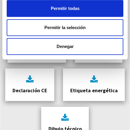
Descargar
Permitir todas
Permitir la selección
Denegar
Catalogo producto
Manual de uso
Declaración CE
Etiqueta energética
Dibujo técnico