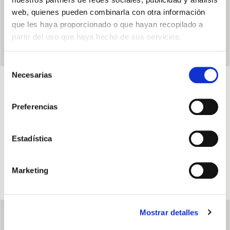
web, quienes pueden combinarla con otra información
que les haya proporcionado o que hayan recopilado a
partir del uso que haya hecho de sus servicios.
Selección
Necesarias
de
consentimiento
Características
Preferencias
Estadística
Lorem ipsum
Marketing
Mostrar detalles