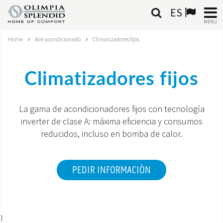
ES
MENU
Home
Aire acondicionado
Climatizadores fijos
ESPAÑOL
HOME
Climatizadores fijos
AIRE ACONDICIONADO
La gama de acondicionadores fijos con tecnología
CALEFACCIÓN
inverter de clase A: máxima eficiencia y consumos
reducidos, incluso en bomba de calor.
TRATAMIENTO DEL AIRE
SISTEMAS INTEGRADOS
PEDIR INFORMACIÒN
CONTACTA CON NOSOTROS
MONDE OS
}