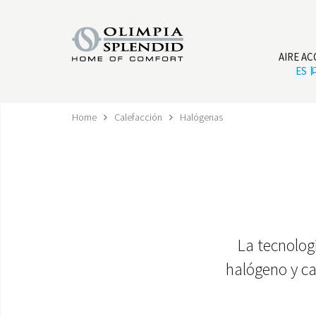
AIRE A
ES
Home
Calefacción
Halógenas
La tecnolog
halógeno y c