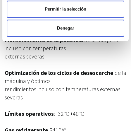
Válvula de expansión
: electrónica
Permitir la selección
Circuito frigorífico
con economizador
Panel de controlremoto
touch-screen a colores
Denegar
Mantenimiento de la potencia
de la máquina
incluso con temperaturas
externas severas
Optimización de los ciclos de desescarche
de la
máquina y óptimos
rendimientos incluso con temperaturas externas
severas
Límites operativos
: -32°C +48°C
Gas refrigerante
R410A*