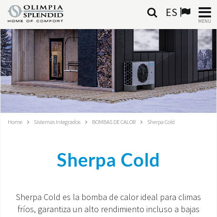
ES
MENU
ESPAÑOL
HOME
AIRE ACONDICIONADO
CALEFACCIÓN
Home
Sistemas Integrados
BOMBAS DE CALOR
Sherpa Cold
TRATAMIENTO DEL AIRE
Sherpa Cold
SISTEMAS INTEGRADOS
CONTACTA CON NOSOTROS
Sherpa Cold es la bomba de calor ideal para climas
fríos, garantiza un alto rendimiento incluso a bajas
MONDE OS