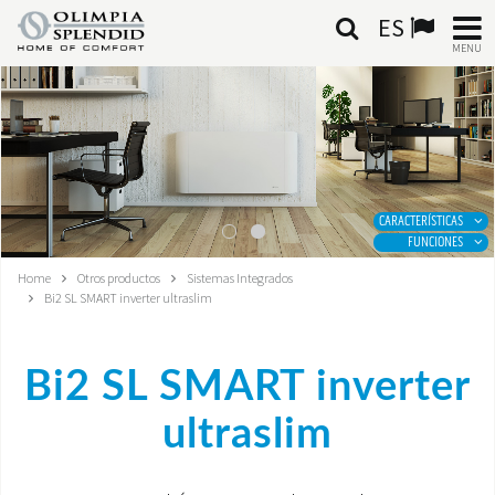
ES
MENU
ESPAÑOL
HOME
AIRE ACONDICIONADO
CARACTERÍSTICAS
FUNCIONES
CALEFACCIÓN
Home
Otros productos
Sistemas Integrados
Bi2 SL SMART inverter ultraslim
TRATAMIENTO DEL AIRE
SISTEMAS INTEGRADOS
Bi2 SL SMART inverter
CONTACTA CON NOSOTROS
ultraslim
MONDE OS