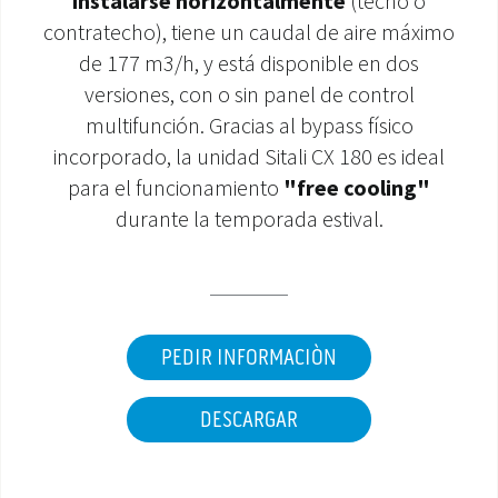
instalarse horizontalmente
(techo o
contratecho), tiene un caudal de aire máximo
ÁREA DE DESCARGA
de 177 m3/h, y está disponible en dos
versiones, con o sin panel de control
multifunción. Gracias al bypass físico
incorporado, la unidad Sitali CX 180 es ideal
para el funcionamiento
"free cooling"
durante la temporada estival.
PEDIR INFORMACIÒN
DESCARGAR