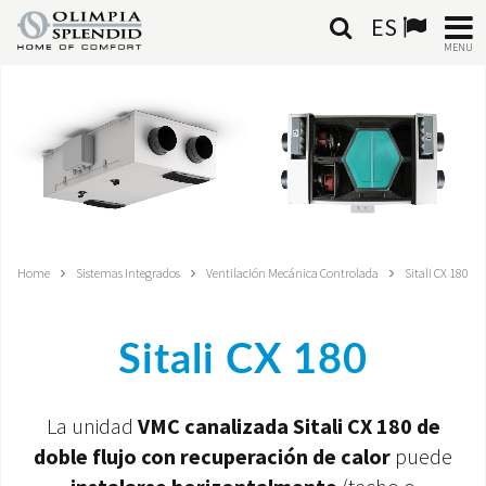
ES
MENU
ESPAÑOL
HOME
AIRE ACONDICIONADO
CALEFACCIÓN
Home
Sistemas Integrados
Ventilación Mecánica Controlada
Sitali CX 180
TRATAMIENTO DEL AIRE
Sitali CX 180
SISTEMAS INTEGRADOS
CONTACTA CON NOSOTROS
La unidad
VMC canalizada Sitali CX 180 de
doble flujo con recuperación de calor
puede
MONDE OS