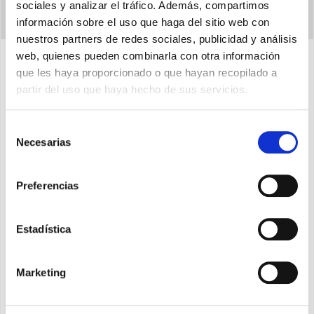
sociales y analizar el tráfico. Además, compartimos
información sobre el uso que haga del sitio web con
nuestros partners de redes sociales, publicidad y análisis
web, quienes pueden combinarla con otra información
que les haya proporcionado o que hayan recopilado a
Características
partir del uso que haya hecho de sus servicios.
Selección
Versión con mando automático CX0A 180
Necesarias
de
Configuración y selección de 3 velocidades.
consentimiento
Función Boost.
Preferencias
Modalidad Holiday y Night Mode.
Programación semanal.
Estadística
Gestión bypass.
Equilibrio de flujos de aire.
Marketing
Indicador mantenimiento filtros y eventuales
averías.