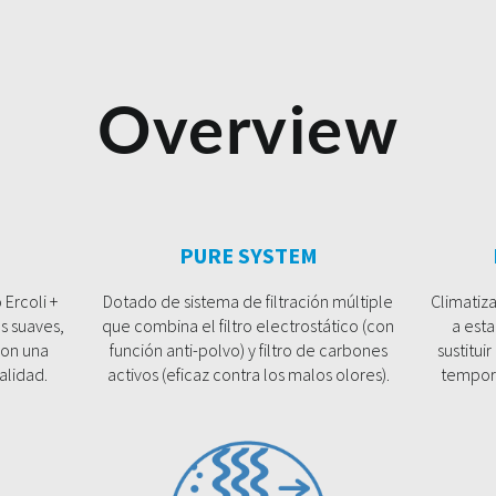
Overview
PURE SYSTEM
 Ercoli +
Dotado de sistema de filtración múltiple
Climatiz
as suaves,
que combina el filtro electrostático (con
a esta
con una
función anti-polvo) y filtro de carbones
sustitui
alidad.
activos (eficaz contra los malos olores).
tempora