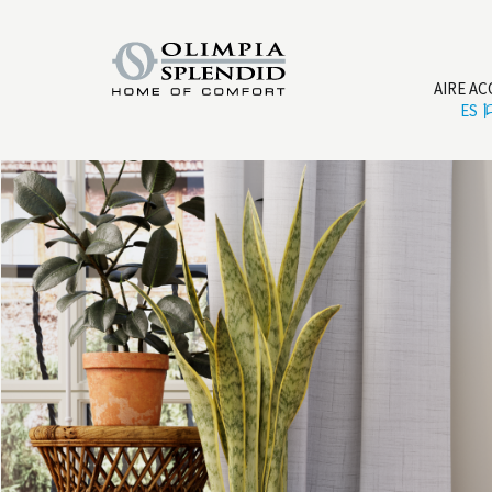
AIRE A
ES