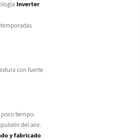
ología
Inverter
as temporadas
extura con fuerte
n poco tiempo.
xpulsión del aire.
ado y fabricado