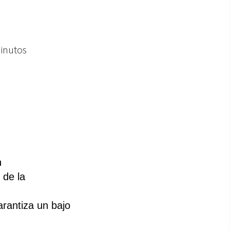
minutos
n
de la 
antiza un bajo 