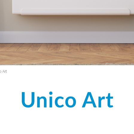
 Art
Unico Art