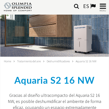
ES
MENU
ESPAÑOL
HOME
AIRE ACONDICIONADO
CALEFACCIÓN
Home
Tratamiento del aire
Deshumidificadores
Aquaria S2 16 NW
TRATAMIENTO DEL AIRE
Aquaria S2 16 NW
SISTEMAS INTEGRADOS
CONTACTA CON NOSOTROS
Gracias al diseño ultracompacto del Aquaria S2 16
NW, es posible deshumidificar el ambiente de forma
MONDE OS
eficaz, ocupando un espacio extremadamente