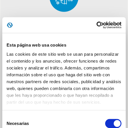
DISEÑO ERGONÓMICO
Fácil de desplazar, gracias a las asas laterales y a las ruedas,
tiene un diseño súper compacto para una colocación sencilla
Esta página web usa cookies
incluso en los rincones de la casa
Las cookies de este sitio web se usan para personalizar
el contenido y los anuncios, ofrecer funciones de redes
sociales y analizar el tráfico. Además, compartimos
información sobre el uso que haga del sitio web con
nuestros partners de redes sociales, publicidad y análisis
web, quienes pueden combinarla con otra información
que les haya proporcionado o que hayan recopilado a
partir del uso que haya hecho de sus servicios.
MEMORY
La humedad se puede controlar a distancia a través de la
aplicación OS Home, lo que permite una gestión más cómoda,
Selección
precisa y personalizada del confort en el hogar.
Necesarias
de