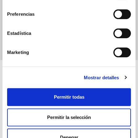
consentimiento
Preferencias
Estadística
Marketing
Mostrar detalles
Características
Permitir todas
Indicador de humedad y temperatura
Permitir la selección
Funcionamiento con descarga continua, sin necesidad
de extraer el depósito
Denegar