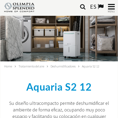
ES
MENU
ESPAÑOL
HOME
AIRE ACONDICIONADO
CALEFACCIÓN
Home
Tratamiento del aire
Deshumidificadores
Aquaria S2 12
TRATAMIENTO DEL AIRE
Aquaria S2 12
SISTEMAS INTEGRADOS
CONTACTA CON NOSOTROS
Su diseño ultracompacto permite deshumidificar el
ambiente de forma eficaz, ocupando muy poco
MONDE OS
espacio y facilitando su colocación en cualquier