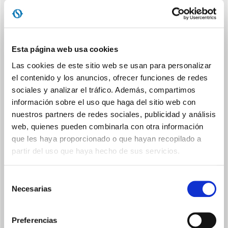
DISEÑO ERGONÓMICO
Fácil de desplazar, gracias a las asas laterales y a las ruedas,
tiene un diseño súper compacto para una colocación sencilla
incluso en los rincones de la casa
Esta página web usa cookies
Las cookies de este sitio web se usan para personalizar
el contenido y los anuncios, ofrecer funciones de redes
sociales y analizar el tráfico. Además, compartimos
información sobre el uso que haga del sitio web con
nuestros partners de redes sociales, publicidad y análisis
web, quienes pueden combinarla con otra información
MEMORY
que les haya proporcionado o que hayan recopilado a
Reinicio automático tras un corte de corriente con
partir del uso que haya hecho de sus servicios.
conservación de la configuración
Selección
Necesarias
de
consentimiento
Preferencias