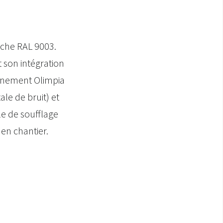
anche RAL 9003.
t son intégration
onnement Olimpia
le de bruit) et
le de soufflage
en chantier.