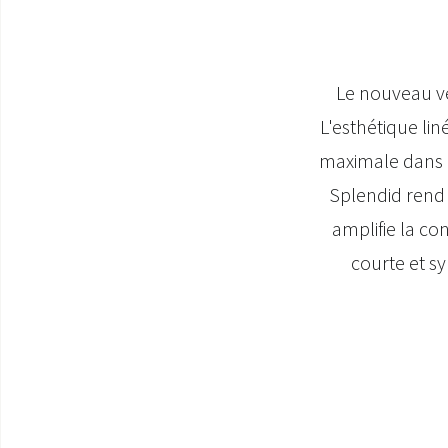
Le nouveau ven
L'esthétique lin
maximale dans l
Splendid rend 
amplifie la co
courte et s