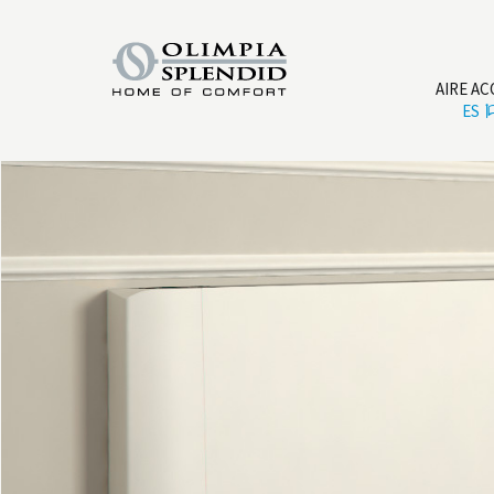
AIRE A
ES