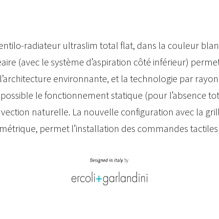
tilo-radiateur ultraslim total flat, dans la couleur bl
éaire (avec le système d’aspiration côté inférieur) perme
’architecture environnante, et la technologie par ray
possible le fonctionnement statique (pour l’absence tota
nvection naturelle. La nouvelle configuration avec la gril
ymétrique, permet l’installation des commandes tactiles 