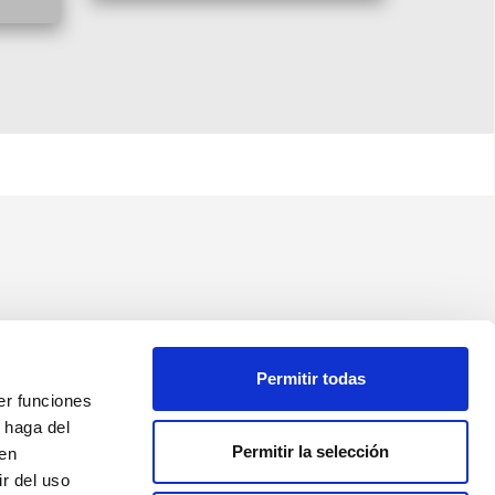
Permitir todas
er funciones
 haga del
Permitir la selección
den
r del uso