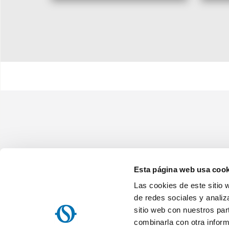
Esta página web usa cook
Las cookies de este sitio 
Olimpia Splendid Iberica, SL
Avenida Anselmo Lorenzo, 1 - 28830 San Fernando de Henares (Ma
de redes sociales y analiz
NIF: ES B84644186
sitio web con nuestros par
Home
Empresa
Mapa del sitio
Nota informativa sobre el t
combinarla con otra inform