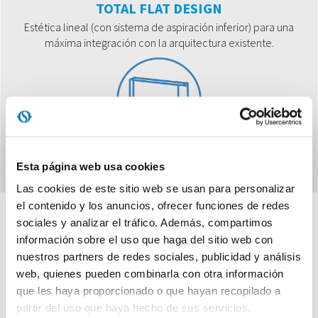
TOTAL FLAT DESIGN
Estética lineal (con sistema de aspiración inferior) para una
máxima integración con la arquitectura existente.
Esta página web usa cookies
Las cookies de este sitio web se usan para personalizar
el contenido y los anuncios, ofrecer funciones de redes
sociales y analizar el tráfico. Además, compartimos
Características
información sobre el uso que haga del sitio web con
nuestros partners de redes sociales, publicidad y análisis
web, quienes pueden combinarla con otra información
que les haya proporcionado o que hayan recopilado a
Compacto
: en tan sólo 12,9 cm de espesor
partir del uso que haya hecho de sus servicios.
Gama compuesta por
5 modelos de potencia