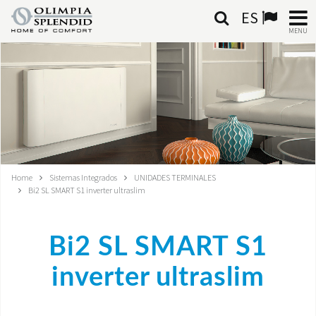
ES
MENU
ESPAÑOL
HOME
AIRE ACONDICIONADO
CALEFACCIÓN
Home
Sistemas Integrados
UNIDADES TERMINALES
Bi2 SL SMART S1 inverter ultraslim
TRATAMIENTO DEL AIRE
SISTEMAS INTEGRADOS
Bi2 SL SMART S1
CONTACTA CON NOSOTROS
inverter ultraslim
MONDE OS