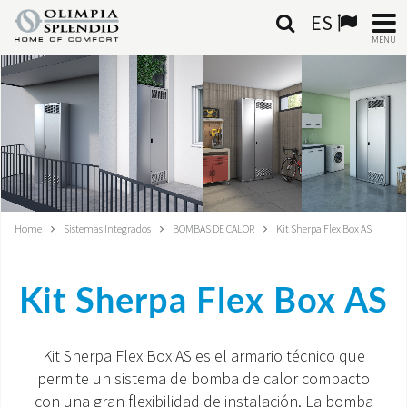
ES
MENU
ESPAÑOL
HOME
AIRE ACONDICIONADO
CALEFACCIÓN
Home
Sistemas Integrados
BOMBAS DE CALOR
Kit Sherpa Flex Box AS
TRATAMIENTO DEL AIRE
Kit Sherpa Flex Box AS
SISTEMAS INTEGRADOS
CONTACTA CON NOSOTROS
Kit Sherpa Flex Box AS es el armario técnico que
permite un sistema de bomba de calor compacto
MONDE OS
con una gran flexibilidad de instalación. La bomba