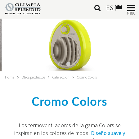
ES
MENU
ESPAÑOL
HOME
AIRE ACONDICIONADO
CALEFACCIÓN
Home
Otros productos
Calefacción
Cromo Colors
TRATAMIENTO DEL AIRE
Cromo Colors
SISTEMAS INTEGRADOS
CONTACTA CON NOSOTROS
Los termoventiladores de la gama Colors se
inspiran en los colores de moda.
Diseño suave y
MONDE OS