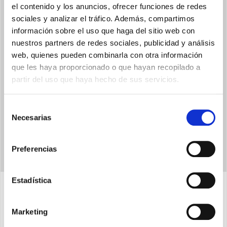
el contenido y los anuncios, ofrecer funciones de redes
sociales y analizar el tráfico. Además, compartimos
información sobre el uso que haga del sitio web con
DOUBLE-SHELL
nuestros partners de redes sociales, publicidad y análisis
ABS extra grueso protege los componentes internos del
web, quienes pueden combinarla con otra información
calefactor, el producto es extremadamente robusto y sólido.
que les haya proporcionado o que hayan recopilado a
partir del uso que haya hecho de sus servicios.
Selección
Necesarias
de
consentimiento
Preferencias
Estadística
Características
Marketing