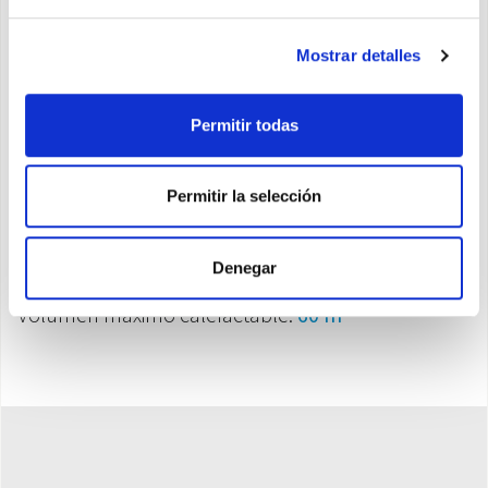
Resistencia de agujas
Mostrar detalles
Potencia térmica
máx: 2000 W
3
niveles de potencia:
800 W - 1200 W - 2000W
Permitir todas
Mandos mecánicos
Homologado IP21
Termostato de seguridad
Permitir la selección
Termostato ambiente
Función antihielo
Denegar
Cable totalmente oculto
Volumen máximo calefactable:
60 m³