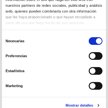
nuestros partners de redes sociales, publicidad y análisis
web, quienes pueden combinarla con otra información
Tipo *
que les haya proporcionado o que hayan recopilado a
partir del uso que haya hecho de sus servicios.
Mensaje *
Selección
Necesarias
de
consentimiento
Preferencias
Otorgo el consentimiento después de haber leído
información sobre la privacidad
*
Estadística
Deseo recibir el boletín de noticias y otorgo el
consentimiento después de haber leído la información
Marketing
específica para los
boletines de noticias
APÚNTATE
Mostrar detalles