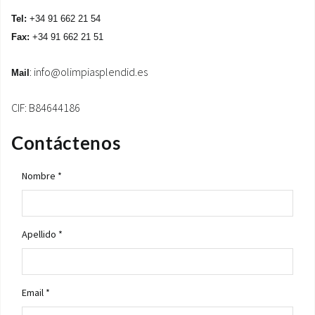
Tel:
+34 91 662 21 54
ÁREA DE DESCARGA
Fax:
+34 91 662 21 51
:
info@olimpiasplendid.es
Mail
CIF: B84644186
Contáctenos
Nombre *
Apellido *
Email *