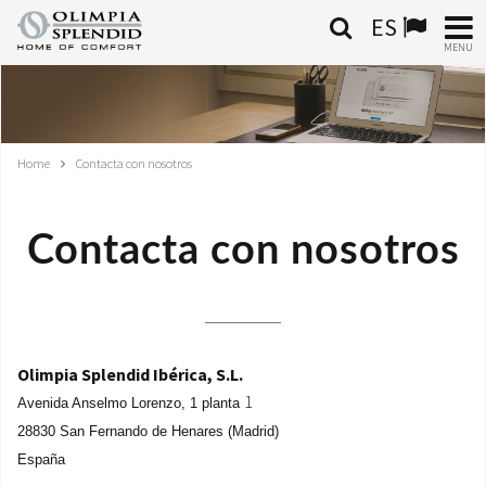
ES
MENU
ESPAÑOL
HOME
Home
Contacta con nosotros
AIRE ACONDICIONADO
Contacta con nosotros
CALEFACCIÓN
TRATAMIENTO DEL AIRE
SISTEMAS INTEGRADOS
Olimpia Splendid Ibérica, S.L.
1
Avenida Anselmo Lorenzo,
1 planta
CONTACTA CON NOSOTROS
28830 San Fernando de Henares (Madrid)
España
MONDE OS