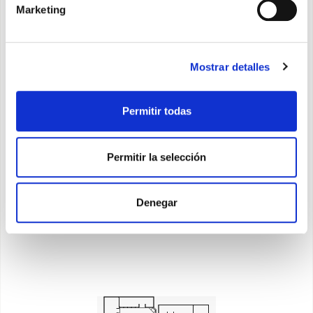
Marketing
Mostrar detalles
Astomi Sound
El difusor de aroma que le da voz a tu
Permitir todas
bienestar
Permitir la selección
Descubra
Denegar