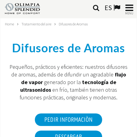
ES
MENU
Home
Tratamiento del aire
Difusores de Aromas
ESPAÑOL
HOME
Difusores de Aromas
AIRE ACONDICIONADO
Pequeños, prácticos y eficientes: nuestros difusores
CALEFACCIÓN
de aromas, además de difundir un agradable
flujo
de vapor
generado por la
tecnología de
TRATAMIENTO DEL AIRE
ultrasonidos
en frío, también tienen otras
funciones prácticas, originales y modernas.
SISTEMAS INTEGRADOS
CONTACTA CON NOSOTROS
PEDIR INFORMACIÒN
MONDE OS