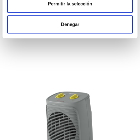
de hasta 2000W y 3 modos de uso
Permitir la selección
Denegar
Descubra