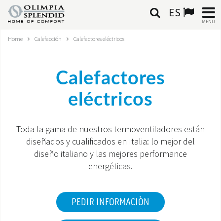
ES
MENU
Home
Calefacción
Calefactores eléctricos
ESPAÑOL
HOME
Calefactores
AIRE ACONDICIONADO
eléctricos
CALEFACCIÓN
Toda la gama de nuestros termoventiladores están
TRATAMIENTO DEL AIRE
diseñados y cualificados en Italia: lo mejor del
diseño italiano y las mejores performance
SISTEMAS INTEGRADOS
energéticas.
CONTACTA CON NOSOTROS
PEDIR INFORMACIÒN
MONDE OS