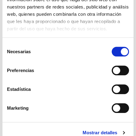
nuestros partners de redes sociales, publicidad y análisis
web, quienes pueden combinarla con otra información
Tipo *
que les haya proporcionado o que hayan recopilado a
partir del uso que haya hecho de sus servicios.
Mensaje *
Selección
Necesarias
de
consentimiento
Preferencias
Otorgo el consentimiento después de haber leído
información sobre la privacidad
*
Estadística
Deseo recibir el boletín de noticias y otorgo el
consentimiento después de haber leído la información
Marketing
específica para los
boletines de noticias
APÚNTATE
Mostrar detalles