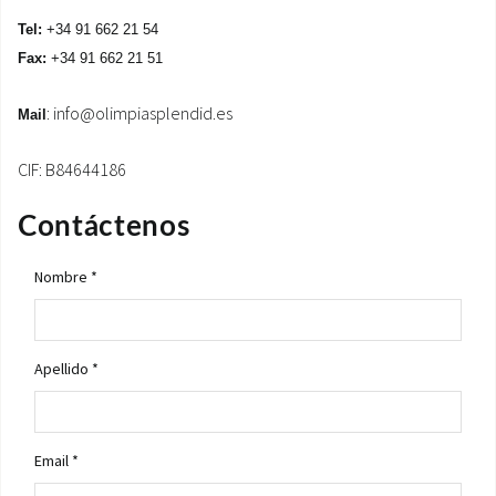
Tel:
+34 91 662 21 54
ÁREA DE DESCARGA
Fax:
+34 91 662 21 51
:
info@olimpiasplendid.es
Mail
CIF: B84644186
Contáctenos
Nombre *
Apellido *
Email *