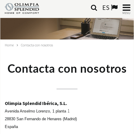
ES
MENU
ESPAÑOL
HOME
Home
Contacta con nosotros
AIRE ACONDICIONADO
Contacta con nosotros
CALEFACCIÓN
TRATAMIENTO DEL AIRE
SISTEMAS INTEGRADOS
Olimpia Splendid Ibérica, S.L.
1
Avenida Anselmo Lorenzo,
1 planta
CONTACTA CON NOSOTROS
28830 San Fernando de Henares (Madrid)
España
MONDE OS