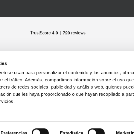
ies
web se usan para personalizar el contenido y los anuncios, ofrec
MIEMBRO DE
drid)
ar el tráfico. Además, compartimos información sobre el uso que
tners de redes sociales, publicidad y análisis web, quienes pue
ratamiento de los datos personales
ación que les haya proporcionado o que hayan recopilado a parti
tirada de productos
Notas Legales
vicios.
SÍGUENOS
Preferencias
Estadística
Marketi