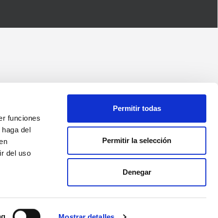
Permitir todas
er funciones
 haga del
Permitir la selección
den
r del uso
Denegar
ng
Mostrar detalles