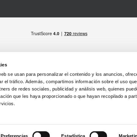
ies
web se usan para personalizar el contenido y los anuncios, ofrec
MIEMBRO DE
drid)
ar el tráfico. Además, compartimos información sobre el uso que
tners de redes sociales, publicidad y análisis web, quienes pue
ratamiento de los datos personales
ación que les haya proporcionado o que hayan recopilado a parti
tirada de productos
Notas Legales
vicios.
SÍGUENOS
Preferencias
Estadística
Marketi