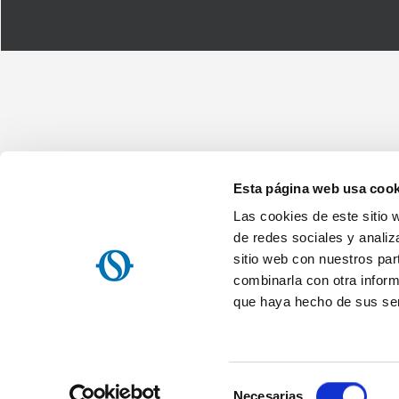
Esta página web usa cook
Las cookies de este sitio 
Olimpia Splendid Iberica, SL
Avenida Anselmo Lorenzo, 1 - 28830 San Fernando de Henares (Ma
de redes sociales y analiz
NIF: ES B84644186
sitio web con nuestros par
Home
Empresa
Mapa del sitio
Nota informativa sobre el t
combinarla con otra inform
Acuerdo de servicio de la OS Home / Olimpia Splendid s.p.a.
Re
que haya hecho de sus ser
Política de privacidad
Web agency
Websolute
Selección
Necesarias