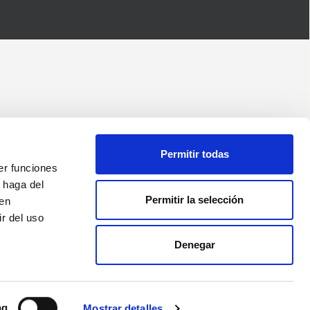
Permitir todas
er funciones
 haga del
Permitir la selección
den
r del uso
Denegar
ng
Mostrar detalles