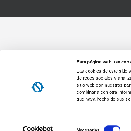
Esta página web usa cook
Las cookies de este sitio 
Olimpia Splendid Iberica, SL
Avenida Anselmo Lorenzo, 1 - 28830 San Fernando de Henares (Ma
de redes sociales y analiz
NIF: ES B84644186
sitio web con nuestros par
Home
Empresa
Mapa del sitio
Nota informativa sobre el t
combinarla con otra inform
Acuerdo de servicio de la OS Home / Olimpia Splendid s.p.a.
Re
que haya hecho de sus ser
Política de privacidad
Web agency
Websolute
Selección
Necesarias