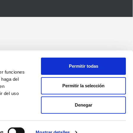
Permitir todas
er funciones
 haga del
Permitir la selección
den
r del uso
Denegar
ng
Mostrar detalles