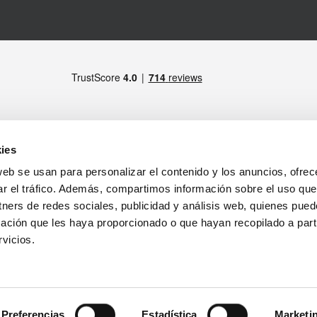
ies
web se usan para personalizar el contenido y los anuncios, ofrec
MIEMBRO DE
drid)
ar el tráfico. Además, compartimos información sobre el uso que
tners de redes sociales, publicidad y análisis web, quienes pue
ratamiento de los datos personales
ación que les haya proporcionado o que hayan recopilado a parti
tirada de productos
Notas Legales
vicios.
SÍGUENOS
Preferencias
Estadística
Marketi