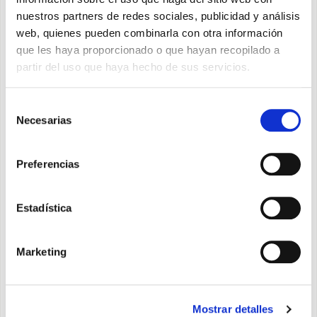
nuestros partners de redes sociales, publicidad y análisis
web, quienes pueden combinarla con otra información
Tipo *
que les haya proporcionado o que hayan recopilado a
partir del uso que haya hecho de sus servicios.
Mensaje *
Selección
Necesarias
de
consentimiento
Preferencias
Otorgo el consentimiento después de haber leído
información sobre la privacidad
*
Estadística
Deseo recibir el boletín de noticias y otorgo el
consentimiento después de haber leído la información
Marketing
específica para los
boletines de noticias
APÚNTATE
Mostrar detalles