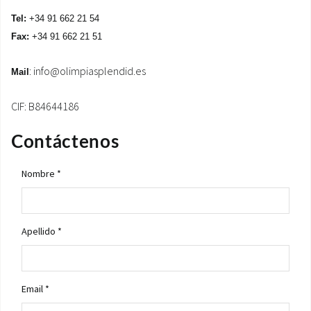
Tel:
+34 91 662 21 54
ÁREA DE DESCARGA
Fax:
+34 91 662 21 51
:
info@olimpiasplendid.es
Mail
CIF: B84644186
Contáctenos
Nombre *
Apellido *
Email *