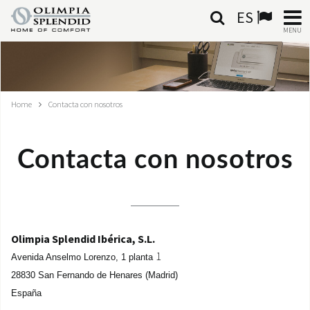
ES
MENU
ESPAÑOL
HOME
Home
Contacta con nosotros
AIRE ACONDICIONADO
Contacta con nosotros
CALEFACCIÓN
TRATAMIENTO DEL AIRE
SISTEMAS INTEGRADOS
Olimpia Splendid Ibérica, S.L.
1
Avenida Anselmo Lorenzo,
1 planta
CONTACTA CON NOSOTROS
28830 San Fernando de Henares (Madrid)
España
MONDE OS