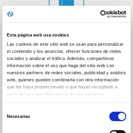
OSCILACIÓN HORIZONTAL
Esta página web usa cookies
Orientación continua y automática del aire de derecha a
Las cookies de este sitio web se usan para personalizar
izquierda
el contenido y los anuncios, ofrecer funciones de redes
sociales y analizar el tráfico. Además, compartimos
información sobre el uso que haga del sitio web con
nuestros partners de redes sociales, publicidad y análisis
web, quienes pueden combinarla con otra información
que les haya proporcionado o que hayan recopilado a
partir del uso que haya hecho de sus servicios.
TEMPORIZADOR INTEGRADO
Selección
Programación de desconexión automática de hasta 8 horas
Necesarias
de
consentimiento