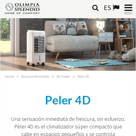
ES
MENU
ESPAÑOL
HOME
AIRE ACONDICIONADO
CALEFACCIÓN
Home
Aire acondicionado
Air Cooler
Peler 4D
TRATAMIENTO DEL AIRE
Peler 4D
SISTEMAS INTEGRADOS
CONTACTA CON NOSOTROS
Una sensación inmediata de frescura, sin esfuerzo.
Pèler 4D es el climatizador súper compacto que
MONDE OS
cabe en espacios pequeños y se controla