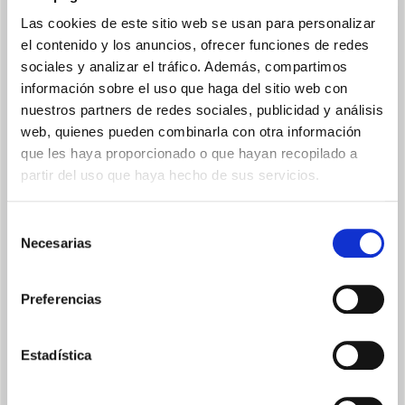
Las cookies de este sitio web se usan para personalizar
el contenido y los anuncios, ofrecer funciones de redes
sociales y analizar el tráfico. Además, compartimos
información sobre el uso que haga del sitio web con
TOUCHSCREEN DISPLAY
nuestros partners de redes sociales, publicidad y análisis
Panel de control táctil, con diseño minimalista y pantalla frontal
web, quienes pueden combinarla con otra información
retroiluminada (desactivable) para un control inmediato de la
que les haya proporcionado o que hayan recopilado a
temperatura.
partir del uso que haya hecho de sus servicios.
Selección
Necesarias
de
consentimiento
Preferencias
REFRIGERANTE NATURAL
El refrigerante natural R290 incrementa el coeficiente de
Estadística
prestación de las máquinas y reduce notablemente el impacto
potencial de calentamiento global.