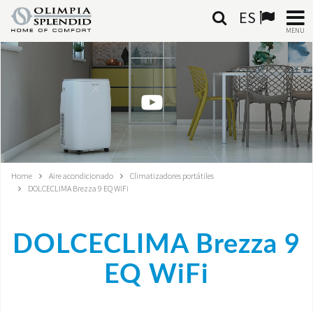
ES
MENU
ESPAÑOL
HOME
AIRE ACONDICIONADO
CALEFACCIÓN
Home
Aire acondicionado
Climatizadores portátiles
DOLCECLIMA Brezza 9 EQ WiFi
TRATAMIENTO DEL AIRE
SISTEMAS INTEGRADOS
DOLCECLIMA Brezza 9
CONTACTA CON NOSOTROS
EQ WiFi
MONDE OS