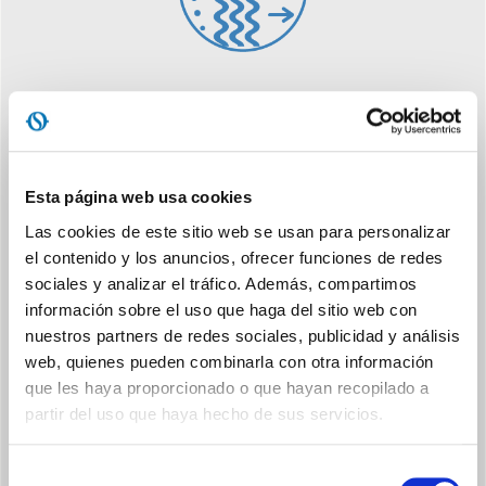
WI-FI INTEGRADO
Descargando la app OS Comfort es posible gestionar todas las
funciones desde el propio smartphone, incluso fuera de casa
Esta página web usa cookies
Las cookies de este sitio web se usan para personalizar
el contenido y los anuncios, ofrecer funciones de redes
sociales y analizar el tráfico. Además, compartimos
información sobre el uso que haga del sitio web con
nuestros partners de redes sociales, publicidad y análisis
REFRIGERANTE NATURAL
web, quienes pueden combinarla con otra información
que les haya proporcionado o que hayan recopilado a
El refrigerante natural R290 incrementa el coeficiente de
partir del uso que haya hecho de sus servicios.
prestación de las máquinas y reduce notablemente el impacto
potencial de calentamiento global.
Selección