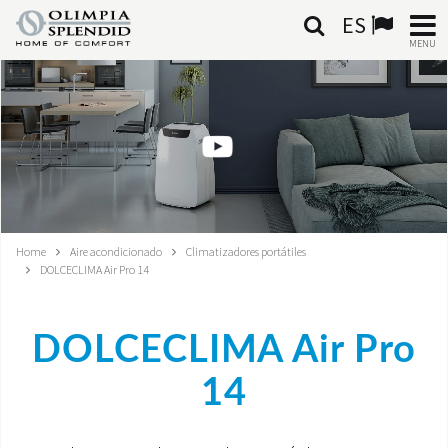
ES
MENU
ESPAÑOL
HOME
AIRE ACONDICIONADO
CALEFACCIÓN
Home
Aire acondicionado
Climatizadores portátiles
DOLCECLIMA Air Pro 14
TRATAMIENTO DEL AIRE
SISTEMAS INTEGRADOS
DOLCECLIMA Air Pro
CONTACTA CON NOSOTROS
14
MONDE OS