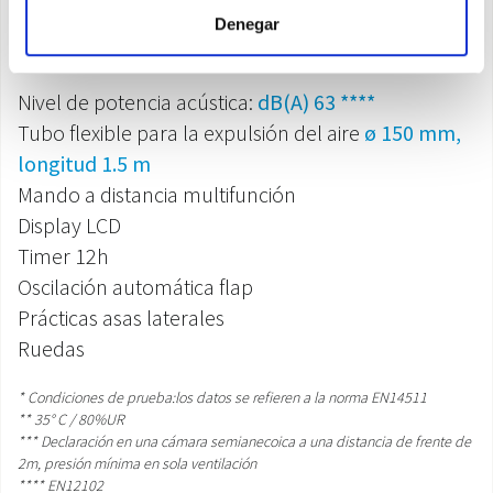
Carga gas refrigerante R290:
0,22 kg
Denegar
Nivel de presión sonora: min-max
dB(A) 50,5-52
***
Nivel de potencia acústica:
dB(A) 63 ****
Tubo flexible para la expulsión del aire
ø 150 mm,
longitud 1.5 m
Mando a distancia multifunción
Display LCD
Timer 12h
Oscilación automática flap
Prácticas asas laterales
Ruedas
* Condiciones de prueba:los datos se refieren a la norma EN14511
** 35° C / 80%UR
*** Declaración en una cámara semianecoica a una distancia de frente de
2m, presión mínima en sola ventilación
**** EN12102