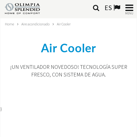
ES
MENU
Home
Aire acondicionado
Air Cooler
ESPAÑOL
HOME
Air Cooler
AIRE ACONDICIONADO
¡UN VENTILADOR NOVEDOSO! TECNOLOGÍA SUPER
CALEFACCIÓN
FRESCO, CON SISTEMA DE AGUA.
TRATAMIENTO DEL AIRE
SISTEMAS INTEGRADOS
}
CONTACTA CON NOSOTROS
MONDE OS