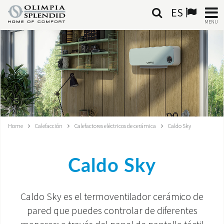
ES
MENU
ESPAÑOL
HOME
AIRE ACONDICIONADO
CALEFACCIÓN
Home
Calefacción
Calefactores eléctricos de cerámica
Caldo Sky
TRATAMIENTO DEL AIRE
Caldo Sky
SISTEMAS INTEGRADOS
CONTACTA CON NOSOTROS
Caldo Sky es el termoventilador cerámico de
pared que puedes controlar de diferentes
MONDE OS