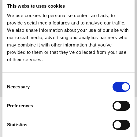
This website uses cookies
We use cookies to personalise content and ads, to
2000W CON TECNOLOGÍA CERÁMICA
provide social media features and to analyse our traffic.
La resistencia de cerámica garantiza una difusión del calor más
We also share information about your use of our site with
uniforme y constante.
our social media, advertising and analytics partners who
may combine it with other information that you’ve
provided to them or that they’ve collected from your use
of their services.
Consent
Necessary
Selection
Preferences
Características
Statistics