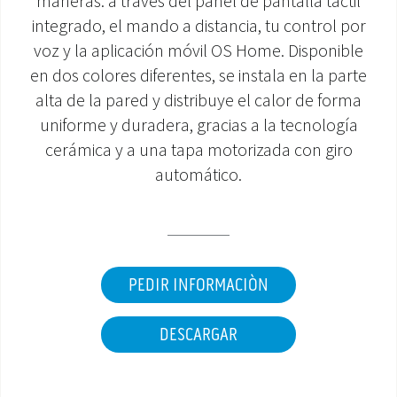
maneras: a través del panel de pantalla táctil
integrado, el mando a distancia, tu control por
ÁREA DE DESCARGA
voz y la aplicación móvil OS Home. Disponible
en dos colores diferentes, se instala en la parte
alta de la pared y distribuye el calor de forma
uniforme y duradera, gracias a la tecnología
cerámica y a una tapa motorizada con giro
automático.
PEDIR INFORMACIÒN
DESCARGAR