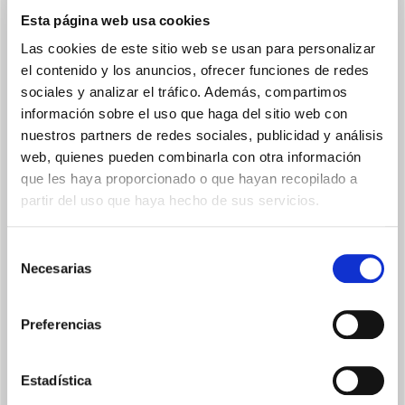
Esta página web usa cookies
Las cookies de este sitio web se usan para personalizar
el contenido y los anuncios, ofrecer funciones de redes
sociales y analizar el tráfico. Además, compartimos
información sobre el uso que haga del sitio web con
nuestros partners de redes sociales, publicidad y análisis
web, quienes pueden combinarla con otra información
Q-SENSOR
que les haya proporcionado o que hayan recopilado a
Una luz LED práctica y sofisticada que se colorea de acuerdo
partir del uso que haya hecho de sus servicios.
con la calidad del aire detectada: verde para una buena
calidad, roja cuando es necesario purificar
Selección
Necesarias
de
consentimiento
Preferencias
Estadística