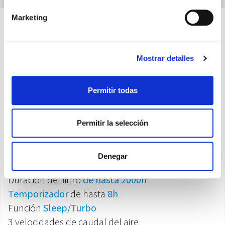
Marketing
Características
Mostrar detalles
3 estadios de filtración:
(filtro para polvo/filtro
Permitir todas
HEPA/filtro carbón activado)
Indicación luminosa estado calidad del aire
Ionizador
Permitir la selección
Funcionamiento automático de la velocidad
ventilación dependiendo de la calidad del aire
Denegar
detectada
Duración del filtro
de hasta 2000h
Temporizador
de hasta
8h
Función
Sleep/Turbo
3 velocidades de caudal del aire