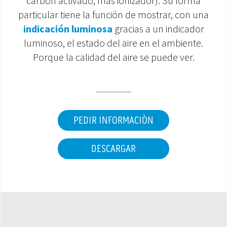
carbón activado, más ionizador). Su forma
particular tiene la función de mostrar, con una
ÁREA DE DESCARGA
indicación luminosa
gracias a un indicador
luminoso, el estado del aire en el ambiente.
Porque la calidad del aire se puede ver.
PEDIR INFORMACIÒN
DESCARGAR