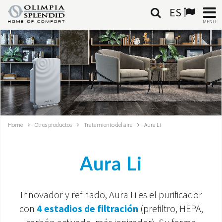
ES
MENU
ESPAÑOL
HOME
AIRE ACONDICIONADO
CALEFACCIÓN
Home
Otros productos
Tratamiento del aire
Aura Li
TRATAMIENTO DEL AIRE
Aura Li
SISTEMAS INTEGRADOS
CONTACTA CON NOSOTROS
Innovador y refinado, Aura Li es el purificador
con
4 estadios de filtración
(prefiltro, HEPA,
MONDE OS