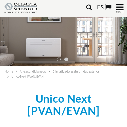
ES
MENU
ESPAÑOL
HOME
AIRE ACONDICIONADO
CALEFACCIÓN
Home
Aire acondicionado
Climatizadores sin unidad exterior
Unico Next [PVAN/EVAN]
TRATAMIENTO DEL AIRE
SISTEMAS INTEGRADOS
Unico Next
CONTACTA CON NOSOTROS
[PVAN/EVAN]
MONDE OS