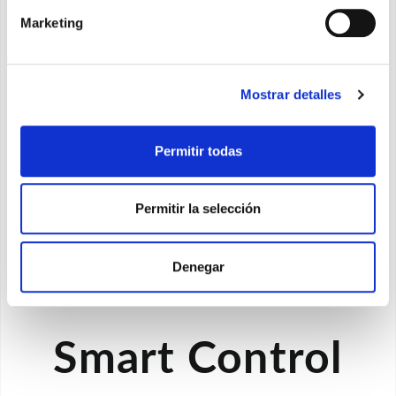
Amplia tapa para una difusión homogénea
Marketing
del aire en el ambiente
Equipado con filtro electrostático y filtro de
carbones activados
Mostrar detalles
Pantalla retroiluminada con mandos táctiles
a bordo de la máquina.
Permitir todas
Contacto on/off para habilitación o energy
boost.
Permitir la selección
Está presente una puerta RS485 preparada
para el control del aire acondicionado con
Denegar
BMS externos en lenguaje Modbus RTU.
Smart Control