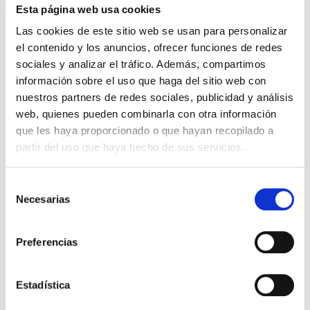
Esta página web usa cookies
Potencia máx
y
:
2,5 kW
3,1kW
Las cookies de este sitio web se usan para personalizar
Disponible en la versión
(bomba de
HP
el contenido y los anuncios, ofrecer funciones de redes
calor). En ausencia de descarga de la
sociales y analizar el tráfico. Además, compartimos
condensación, es posible configurar la
información sobre el uso que haga del sitio web con
máquina, en fase de instalación, en la
nuestros partners de redes sociales, publicidad y análisis
versión "SOLO FRÍO", desactivando la
web, quienes pueden combinarla con otra información
función calefacción. Siempre que sea
que les haya proporcionado o que hayan recopilado a
partir del uso que haya hecho de sus servicios.
necesario, también es posible configurarla
en "SOLO CALIENTE", desactivando la
Selección
función enfriamiento.
Necesarias
de
Clase de enfriamiento
:
A
consentimiento
Gas refrigerante
:
R290
para el talle 10
Preferencias
y
R32
para el talle 12
Layout interno de la máquina racionalizado y
Estadística
optimizado para un mantenimiento fácil.