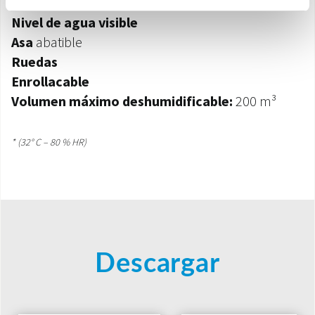
transporte y el vaciado
Nivel de agua visible
Asa
abatible
Ruedas
Enrollacable
Volumen máximo deshumidificable:
200 m³
* (32° C – 80 % HR)
Descargar