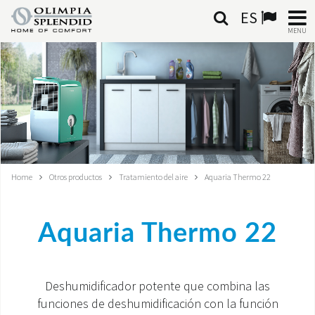
ES
MENU
ESPAÑOL
HOME
AIRE ACONDICIONADO
CALEFACCIÓN
Home
Otros productos
Tratamiento del aire
Aquaria Thermo 22
TRATAMIENTO DEL AIRE
Aquaria Thermo 22
SISTEMAS INTEGRADOS
CONTACTA CON NOSOTROS
Deshumidificador potente que combina las
funciones de deshumidificación con la función
MONDE OS