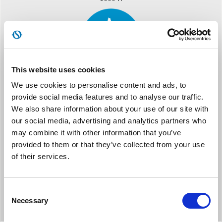
This website uses cookies
We use cookies to personalise content and ads, to
NON- STOP OPERATING
provide social media features and to analyse our traffic.
Descarga de condensado continua por una deshumidificación
We also share information about your use of our site with
sin interrupciones
our social media, advertising and analytics partners who
may combine it with other information that you’ve
provided to them or that they’ve collected from your use
of their services.
Consent
Necessary
Selection