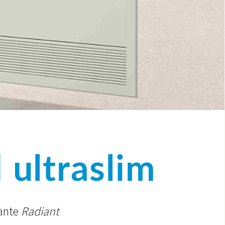
 ultraslim
iante
Radiant