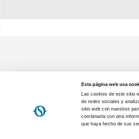
Esta página web usa cook
Las cookies de este sitio 
Olimpia Splendid Iberica, SL
Avenida Anselmo Lorenzo, 1 - 28830 San Fernando de Henares (Ma
de redes sociales y analiz
NIF: ES B84644186
sitio web con nuestros par
Home
Empresa
Mapa del sitio
Nota informativa sobre el t
combinarla con otra inform
Acuerdo de servicio de la OS Home / Olimpia Splendid s.p.a.
Re
que haya hecho de sus ser
Política de privacidad