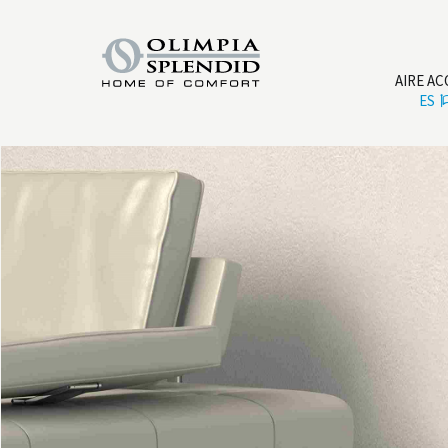
AIRE A
ES