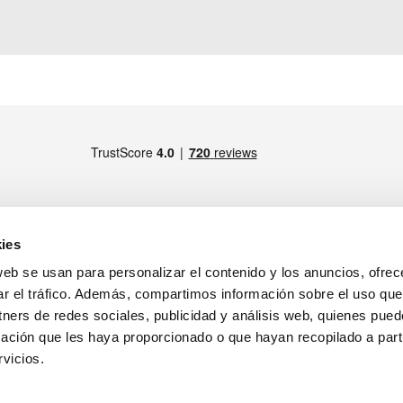
ies
web se usan para personalizar el contenido y los anuncios, ofrec
MIEMBRO DE
drid)
ar el tráfico. Además, compartimos información sobre el uso que
tners de redes sociales, publicidad y análisis web, quienes pue
ratamiento de los datos personales
ación que les haya proporcionado o que hayan recopilado a parti
tirada de productos
Notas Legales
vicios.