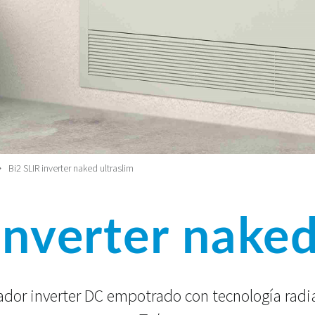
Bi2 SLIR inverter naked ultraslim
inverter naked
iador inverter DC empotrado con tecnología rad