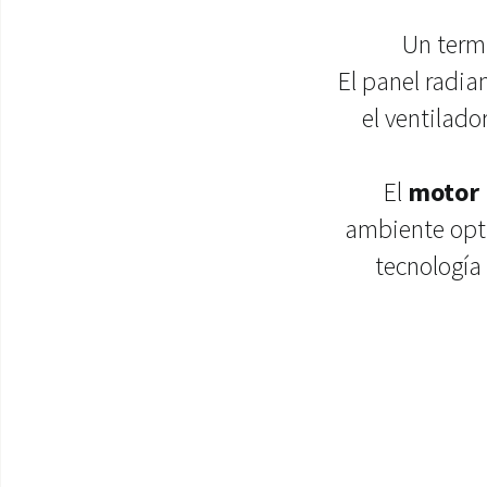
Un termi
El panel radi
el ventilado
El
motor 
ambiente opti
tecnología 