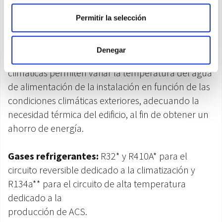
modalidad noche.
Permitir la selección
Curvas climáticas
con sonda de temperatura del
aire exterior: dos curvas disponibles, una para la
Denegar
refrigeración y una para la calefacción. Las curvas
climáticas permiten variar la temperatura del agua
de alimentación de la instalación en función de las
condiciones climáticas exteriores, adecuando la
necesidad térmica del edificio, al fin de obtener un
ahorro de energía.
Gases refrigerantes:
R32* y R410A* para el
circuito reversible dedicado a la climatización y
R134a** para el circuito de alta temperatura
dedicado a la
producción de ACS.