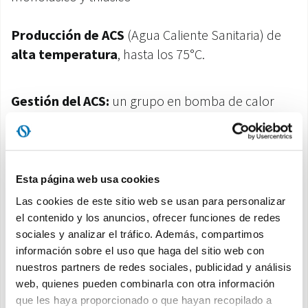
Producción de ACS
(Agua Caliente Sanitaria) de
alta temperatura
, hasta los 75°C.
Gestión del ACS:
un grupo en bomba de calor
agua-agua integrado en la unidad interior
proporciona agua caliente sanitaria a alta
temperatura
independientemente de las condiciones climáticas
Esta página web usa cookies
exteriores.
Las cookies de este sitio web se usan para personalizar
el contenido y los anuncios, ofrecer funciones de redes
Continuidad absoluta disponibilidad de ACS:
sociales y analizar el tráfico. Además, compartimos
información sobre el uso que haga del sitio web con
garantizada por la redundancia del sistema de
nuestros partners de redes sociales, publicidad y análisis
doble circuito frigorífico.
web, quienes pueden combinarla con otra información
que les haya proporcionado o que hayan recopilado a