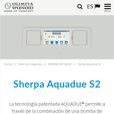
ES
MENU
ESPAÑOL
HOME
AIRE ACONDICIONADO
CALEFACCIÓN
Home
Sistemas Integrados
BOMBAS DE CALOR
Sherpa Aquadue S2
TRATAMIENTO DEL AIRE
Sherpa Aquadue S2
SISTEMAS INTEGRADOS
CONTACTA CON NOSOTROS
La tecnologìa patentada AQUADUE® permite a
MONDE OS
través de la combinaciòn de una bomba de