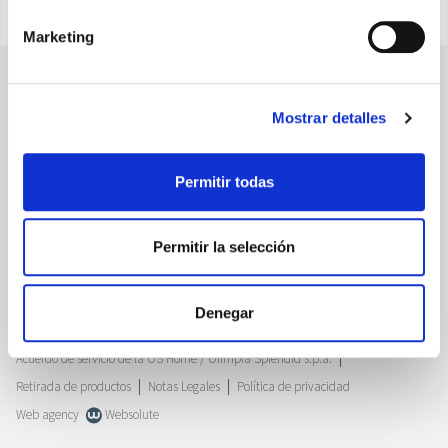
Marketing
Mostrar detalles
Permitir todas
Olimpia Splendid Iberica, SL
Permitir la selección
Avenida Anselmo Lorenzo, 1 - 28830 San Fernando de Henares (Madrid)
NIF: ES B84644186
Home
Empresa
Mapa del sitio
Denegar
Nota informativa sobre el tratamiento de los datos personales
Acuerdo de servicio de la OS Home / Olimpia Splendid s.p.a.
Retirada de productos
Notas Legales
Política de privacidad
Web agency
Websolute