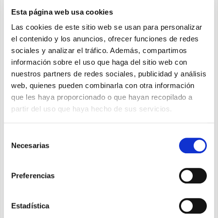
La nuova soluzione impiantistica ha permesso di unire l’efficienza di un
Esta página web usa cookies
ÁREA DE DESCARGA
ventilconvettore al comfort dell’irraggiamento statico della piastra.
Las cookies de este sitio web se usan para personalizar
Con soli 12,9 cm di spessore ed un design elegante e minimale, Bi2
permette massima flessibilità di arredamento oltre che consumi ridotti.
el contenido y los anuncios, ofrecer funciones de redes
sociales y analizar el tráfico. Además, compartimos
información sobre el uso que haga del sitio web con
PROGETTO
nuestros partners de redes sociales, publicidad y análisis
• Committente: Calderini Costruzioni (BO)
web, quienes pueden combinarla con otra información
• Ubicazione: Via Barontini – (Bo)
que les haya proporcionado o que hayan recopilado a
• Progetto: n° 30 Appartamenti
partir del uso que haya hecho de sus servicios.
• Consegna: 2012/2013
• Classe Energetica: A / B
Selección
DESCRIZIONE PROGETTO
Necesarias
de
• IMPIANTO: Centralizzato con contabilizzazione
consentimiento
• GENERATORI: impianto idronico con caldaia e
Preferencias
gruppo frigo refrigerante
• TERMINALI: n° 110 Bi2 SLR/SL
Estadística