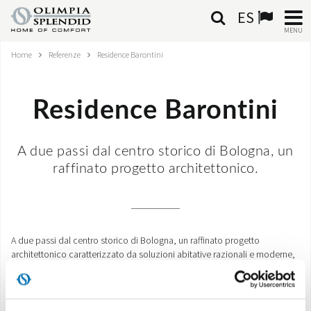
ES
MENU
Home
Referenze
Residence Barontini
ESPAÑOL
HOME
Residence Barontini
AIRE ACONDICIONADO
A due passi dal centro storico di Bologna, un
CALEFACCIÓN
raffinato progetto architettonico.
TRATAMIENTO DEL AIRE
SISTEMAS INTEGRADOS
A due passi dal centro storico di Bologna, un raffinato progetto
architettonico caratterizzato da soluzioni abitative razionali e moderne,
CONTACTA CON NOSOTROS
dotate dei più moderni standard tecnologici (domotica) e sono
progettati per unire alla razionalità degli spazi abitativi l’efficienza dei
consumi energetici ed il conseguente risparmio dei costi di gestione.
MONDE OS
Zona Climatica: E secondo la normativa italiana.