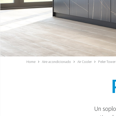
Home
Aire acondicionado
Air Cooler
Peler Tower
Un soplo 