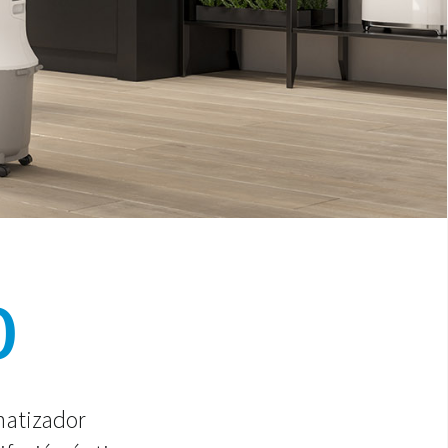
0
imatizador