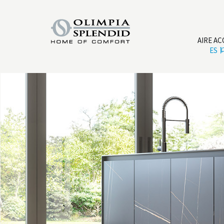
AIRE A
ES