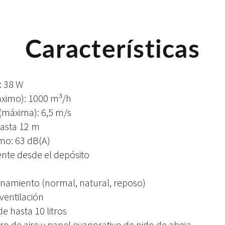
Características
 38 W
áximo): 1000 m³/h
 (máxima): 6,5 m/s
hasta 12 m
mo: 63 dB(A)
nte desde el depósito
namiento (normal, natural, reposo)
ventilación
e hasta 10 litros
ltro de aire y panel evaporativo de nido de abeja