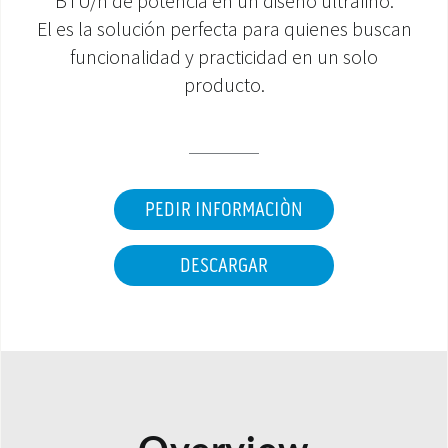
BTU/h de potencia en un diseño ultrafino.
El es la solución perfecta para quienes buscan
ÁREA DE DESCARGA
funcionalidad y practicidad en un solo
producto.
PEDIR INFORMACIÒN
DESCARGAR