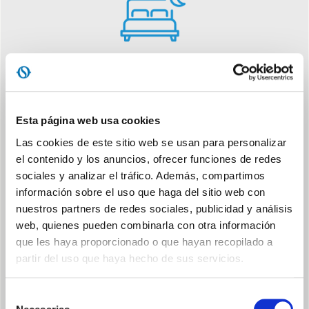
SWING VERTICAL
Mejora la difusión del flujo de aire, gracias a la oscilación
Esta página web usa cookies
automática vertical del flap.
Las cookies de este sitio web se usan para personalizar
el contenido y los anuncios, ofrecer funciones de redes
sociales y analizar el tráfico. Además, compartimos
información sobre el uso que haga del sitio web con
nuestros partners de redes sociales, publicidad y análisis
web, quienes pueden combinarla con otra información
que les haya proporcionado o que hayan recopilado a
TIMER
partir del uso que haya hecho de sus servicios.
Configura el encendido y/o el apagado automático.
Selección