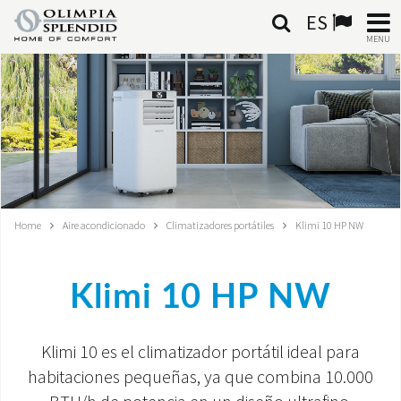
ES
MENU
ESPAÑOL
HOME
AIRE ACONDICIONADO
CALEFACCIÓN
Home
Aire acondicionado
Climatizadores portátiles
Klimi 10 HP NW
TRATAMIENTO DEL AIRE
Klimi 10 HP NW
SISTEMAS INTEGRADOS
CONTACTA CON NOSOTROS
Klimi 10 es el climatizador portátil ideal para
habitaciones pequeñas, ya que combina 10.000
MONDE OS