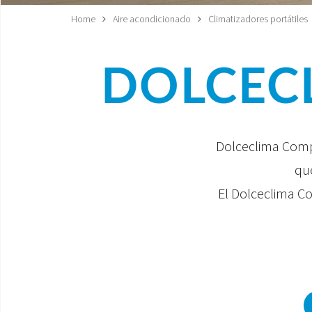
Home
Aire acondicionado
Climatizadores portátiles
DOLCECL
Dolceclima Compa
que
El Dolceclima Co