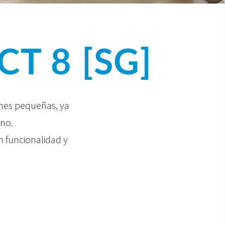
T 8 [SG]
ones pequeñas, ya
ino.
n funcionalidad y