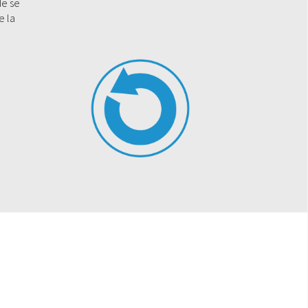
de se
e la