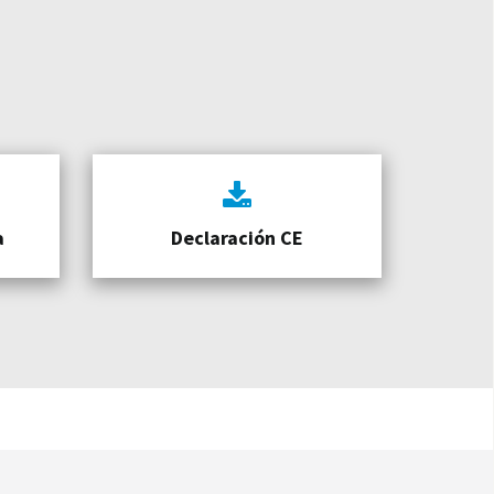
a
Declaración CE