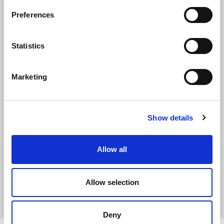
Preferences
Statistics
WI-FI INTEGRATO
Marketing
Disponibile anche nella versione WiFi (02473). Scaricando l'app
OS Comfort è possibile gestirne tutte le funzionalità dal proprio
smartphone, anche fuori casa.
Show details
Allow all
Allow selection
Deny