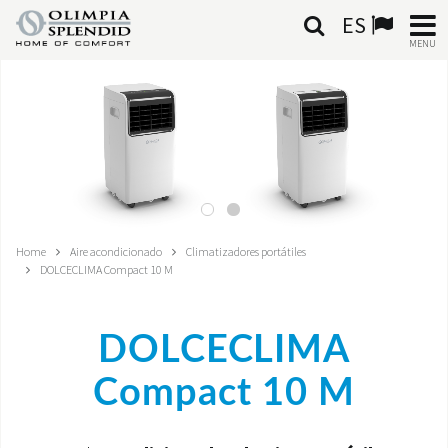
ES
MENU
ESPAÑOL
HOME
AIRE ACONDICIONADO
CALEFACCIÓN
Home
Aire acondicionado
Climatizadores portátiles
DOLCECLIMA Compact 10 M
TRATAMIENTO DEL AIRE
SISTEMAS INTEGRADOS
DOLCECLIMA
CONTACTA CON NOSOTROS
Compact 10 M
MONDE OS