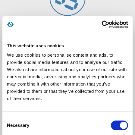
FOLLOW ME
El mando a distancia actúa como un termostato a distancia
para garantizar el control adecuado de la temperatura en el
This website uses cookies
lugar donde se encuentran los ocupantes de la habitación.
We use cookies to personalise content and ads, to
provide social media features and to analyse our traffic.
We also share information about your use of our site with
our social media, advertising and analytics partners who
may combine it with other information that you’ve
provided to them or that they’ve collected from your use
of their services.
RUEDAS GIRATORIAS
Se puede transportar y mover fácilmente en cualquier
Consent
dirección, gracias a su rotación de 360 grados.
Necessary
Selection