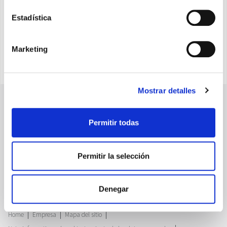
REGISTRO
Estadística
Marketing
Mostrar detalles
Permitir todas
Permitir la selección
Olimpia Splendid Iberica, SL
Denegar
Avenida Anselmo Lorenzo, 1 - 28830 San Fernando de Henares (Madrid)
NIF: ES B84644186
Home
Empresa
Mapa del sitio