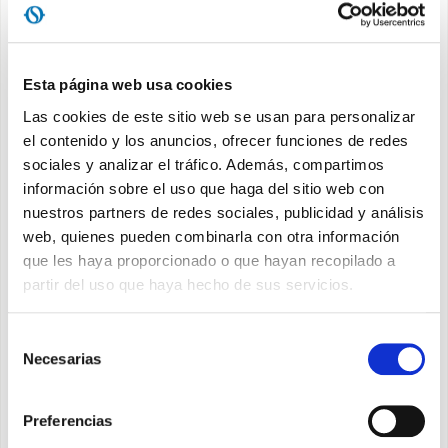
ÁREA DE DESCARGA
Contraseña
Esta página web usa cookies
Las cookies de este sitio web se usan para personalizar
ACCEDER
el contenido y los anuncios, ofrecer funciones de redes
sociales y analizar el tráfico. Además, compartimos
Recuérdame
información sobre el uso que haga del sitio web con
nuestros partners de redes sociales, publicidad y análisis
Recuperar Contraseña
web, quienes pueden combinarla con otra información
que les haya proporcionado o que hayan recopilado a
partir del uso que haya hecho de sus servicios.
¿Aún no está registrado?
Registrarse
Selección
Necesarias
de
Email
consentimiento
Preferencias