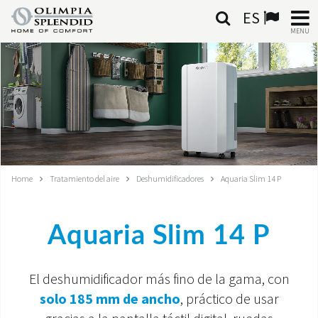
ES
MENU
ESPAÑOL
HOME
AIRE ACONDICIONADO
CALEFACCIÓN
Home
Tratamiento del aire
Deshumidificadores
Aquaria Slim 14 P
TRATAMIENTO DEL AIRE
Aquaria Slim 14 P
SISTEMAS INTEGRADOS
CONTACTA CON NOSOTROS
El deshumidificador más fino de la gama, con
solo 185 mm de ancho
, práctico de usar
MONDE OS