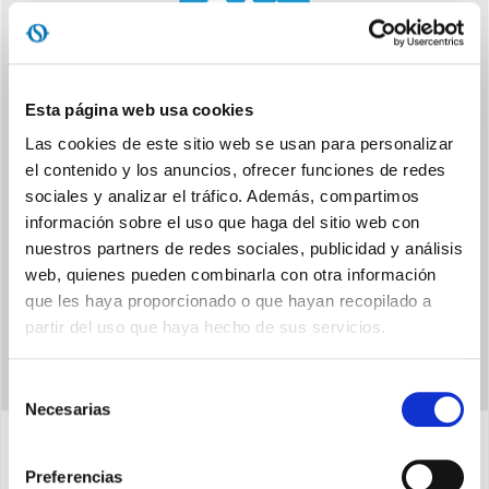
Esta página web usa cookies
TOUCH DISPLAY
Las cookies de este sitio web se usan para personalizar
La moderna pantalla táctil hace más cómoda la configuración
el contenido y los anuncios, ofrecer funciones de redes
de los mandos
sociales y analizar el tráfico. Además, compartimos
información sobre el uso que haga del sitio web con
nuestros partners de redes sociales, publicidad y análisis
web, quienes pueden combinarla con otra información
que les haya proporcionado o que hayan recopilado a
partir del uso que haya hecho de sus servicios.
Selección
Necesarias
de
consentimiento
Preferencias