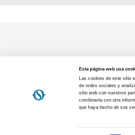
Esta página web usa cook
Las cookies de este sitio 
Olimpia Splendid Iberica, SL
Avenida Anselmo Lorenzo, 1 - 28830 San Fernando de Henares (Ma
de redes sociales y analiz
NIF: ES B84644186
sitio web con nuestros par
Home
Empresa
Mapa del sitio
Nota informativa sobre el t
combinarla con otra inform
Acuerdo de servicio de la OS Home / Olimpia Splendid s.p.a.
Re
que haya hecho de sus ser
Política de privacidad
Web agency
Websolute