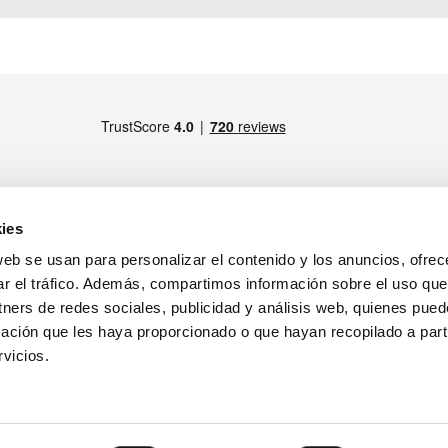
ies
web se usan para personalizar el contenido y los anuncios, ofrec
MIEMBRO DE
drid)
ar el tráfico. Además, compartimos información sobre el uso que
tners de redes sociales, publicidad y análisis web, quienes pue
ratamiento de los datos personales
ación que les haya proporcionado o que hayan recopilado a parti
tirada de productos
Notas Legales
vicios.