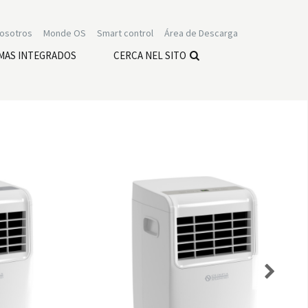
nosotros
Monde OS
Smart control
Área de Descarga
MAS INTEGRADOS
CERCA NEL SITO
Next