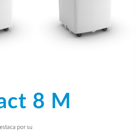
ct 8 M
estaca por su