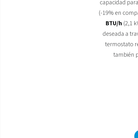
capacidad para
(-19% en compar
BTU/h
(2,1 k
deseada a trav
termostato r
también p