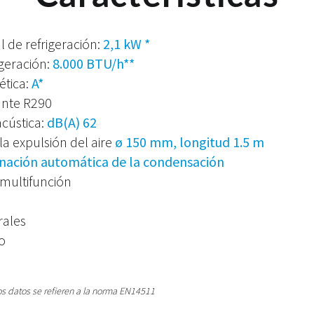
 de refrigeración:
2,1 kW *
geración:
8.000 BTU/h**
ética:
A*
ante R290
acústica:
dB(A) 62
la expulsión del aire
ø 150 mm, longitud 1.5 m
inación automática de la condensación
 multifunción
rales
do
os datos se refieren a la norma EN14511