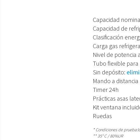
Capacidad nominal
Capacidad de refri
Clasificación energ
Carga gas refriger
Nivel de potencia 
Tubo flexible para 
Sin depósito:
elim
Mando a distancia
Timer 24h
Prácticas asas late
Kit ventana inclui
Ruedas
* Condiciones de prueba:l
** 35° C / 80%UR