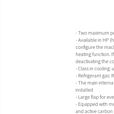
- Two maximum po
- Available in HP (
configure the mach
heating function. I
deactivating the co
- Class in cooling: 
- Refrigerant gas: 
- The main interna
installed
- Large flap for ev
- Equipped with mult
and active carbon f