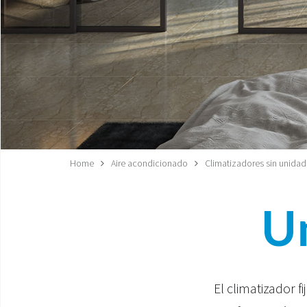
Home
Aire acondicionado
Climatizadores sin unidad 
U
El climatizador f