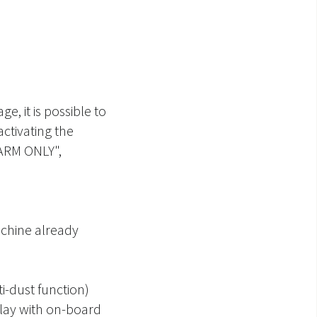
e, it is possible to
activating the
"WARM ONLY",
achine already
ti-dust function)
splay with on-board