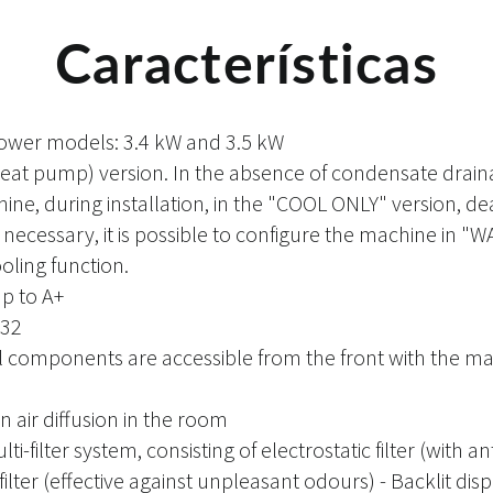
Características
wer models: 3.4 kW and 3.5 kW
heat pump) version. In the absence of condensate drainag
ine, during installation, in the "COOL ONLY" version, de
f necessary, it is possible to configure the machine in 
oling function.
up to A+
R32
l components are accessible from the front with the m
en air diffusion in the room
i-filter system, consisting of electrostatic filter (with an
ilter (effective against unpleasant odours) - Backlit di