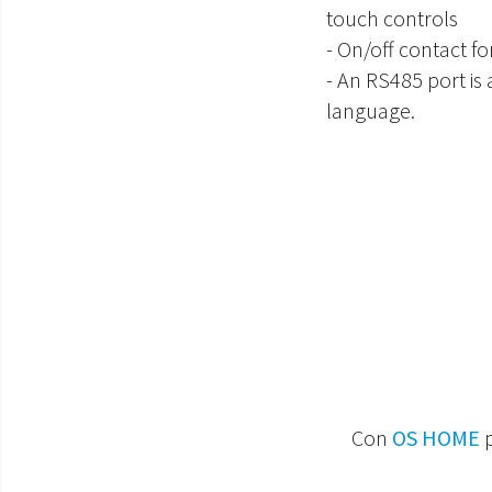
touch controls
- On/off contact f
- An RS485 port is
language.
Con
OS HOME