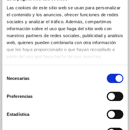
Las cookies de este sitio web se usan para personalizar
el contenido y los anuncios, ofrecer funciones de redes
sociales y analizar el tráfico. Además, compartimos
DISPOSITIVO ANTIVUELCO
información sobre el uso que haga del sitio web con
Apagado automático en caso de caída
nuestros partners de redes sociales, publicidad y análisis
web, quienes pueden combinarla con otra información
que les haya proporcionado o que hayan recopilado a
partir del uso que haya hecho de sus servicios.
Selección
Necesarias
de
consentimiento
3 MODOS DE USO
Preferencias
Sólo ventilación y 2 niveles de potencia.
Estadística