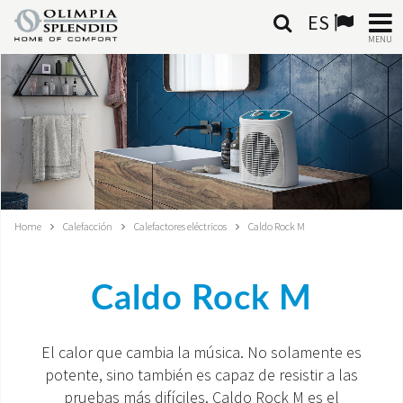
ES
MENU
ESPAÑOL
HOME
AIRE ACONDICIONADO
CALEFACCIÓN
Home
Calefacción
Calefactores eléctricos
Caldo Rock M
TRATAMIENTO DEL AIRE
Caldo Rock M
SISTEMAS INTEGRADOS
CONTACTA CON NOSOTROS
El calor que cambia la música. No solamente es
potente, sino también es capaz de resistir a las
MONDE OS
pruebas más difíciles. Caldo Rock M es el