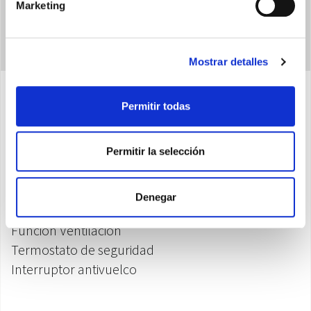
Marketing
Mostrar detalles
Permitir todas
Características
Permitir la selección
Resistencia de agujas
Potencia térmica: 1000/2000W
Denegar
Homologado IP21 contra el goteo vertical
Función Ventilación
Termostato de seguridad
Interruptor antivuelco