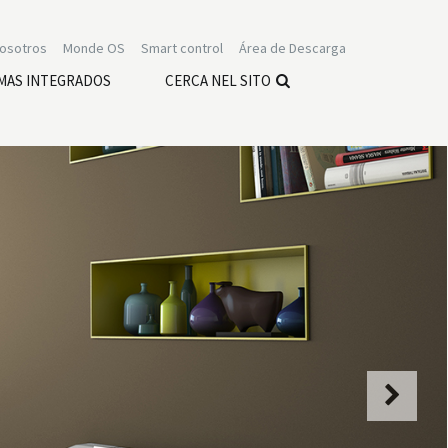
nosotros
Monde OS
Smart control
Área de Descarga
MAS INTEGRADOS
CERCA NEL SITO
Next