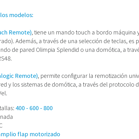
los modelos:
uch Remote)
, tiene un mando touch a bordo máquina
trado). Además, a través de una selección de teclas, es p
ndo de pared Olimpia Splendid o una domótica, a travé
RS48.
alogic Remote)
, permite configurar la remotización uni
d y los sistemas de domótica, a través del protocolo d
Vel.
tallas:
400 - 600 - 800
minada
C
amplio flap motorizado