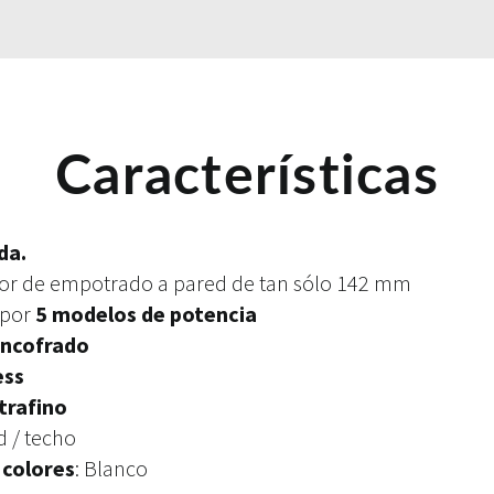
Características
da.
sor de empotrado a pared de tan sólo 142 mm
 por
5 modelos de potencia
encofrado
ess
trafino
d / techo
 colores
: Blanco