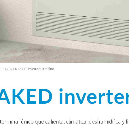
Bi2 SLI NAKED inverter ultraslim
AKED inverter
terminal único que calienta, climatiza, deshumidifica y fil