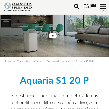
ES
MENU
ESPAÑOL
HOME
AIRE ACONDICIONADO
CALEFACCIÓN
Home
Tratamiento del aire
Deshumidificadores
Aquaria S1 20 P
TRATAMIENTO DEL AIRE
Aquaria S1 20 P
SISTEMAS INTEGRADOS
CONTACTA CON NOSOTROS
El deshumidificador más completo: además
del prefiltro y el filtro de carbón activo, está
MONDE OS