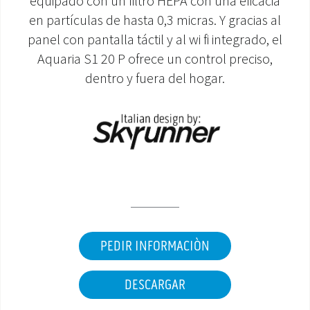
equipado con un filtro HEPA con una eficacia
en partículas de hasta 0,3 micras. Y gracias al
ÁREA DE DESCARGA
panel con pantalla táctil y al wi fi integrado, el
Aquaria S1 20 P ofrece un control preciso,
dentro y fuera del hogar.
PEDIR INFORMACIÒN
DESCARGAR