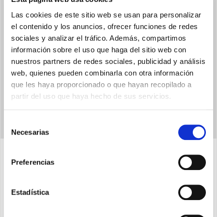
WI-FI INTEGRADO
Las cookies de este sitio web se usan para personalizar
Es posible gestionar todas las funciones desde el propio
el contenido y los anuncios, ofrecer funciones de redes
smartphone, incluso fuera de casa
sociales y analizar el tráfico. Además, compartimos
información sobre el uso que haga del sitio web con
nuestros partners de redes sociales, publicidad y análisis
web, quienes pueden combinarla con otra información
que les haya proporcionado o que hayan recopilado a
partir del uso que haya hecho de sus servicios.
Selección
Necesarias
de
consentimiento
Preferencias
Características
Estadística
Capacidad de deshumidificación: 20lt / 24h