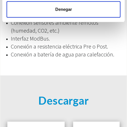
Contador de horas de funcionamiento.
Denegar
Almacenamiento y carga de configuraciones.
Conexión sensores ambiente remotos
(humedad, CO2, etc.)
Interfaz ModBus.
Conexión a resistencia eléctrica Pre o Post.
Conexión a batería de agua para calefacción.
Descargar