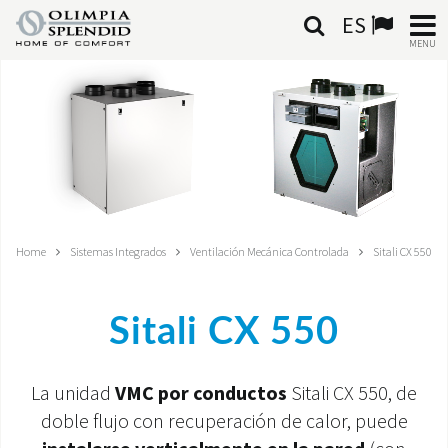
ES
MENU
ESPAÑOL
HOME
AIRE ACONDICIONADO
CALEFACCIÓN
Home
Sistemas Integrados
Ventilación Mecánica Controlada
Sitali CX 550
TRATAMIENTO DEL AIRE
Sitali CX 550
SISTEMAS INTEGRADOS
CONTACTA CON NOSOTROS
La unidad
VMC por conductos
Sitali CX 550, de
doble flujo con recuperación de calor, puede
MONDE OS