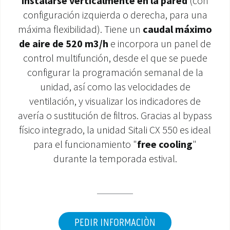
instalarse verticalmente en la pared
(con
configuración izquierda o derecha, para una
ÁREA DE DESCARGA
máxima flexibilidad). Tiene un
caudal máximo
de aire de 520 m3/h
e incorpora un panel de
control multifunción, desde el que se puede
configurar la programación semanal de la
unidad, así como las velocidades de
ventilación, y visualizar los indicadores de
avería o sustitución de filtros. Gracias al bypass
físico integrado, la unidad Sitali CX 550 es ideal
para el funcionamiento "
free cooling
"
durante la temporada estival.
PEDIR INFORMACIÒN