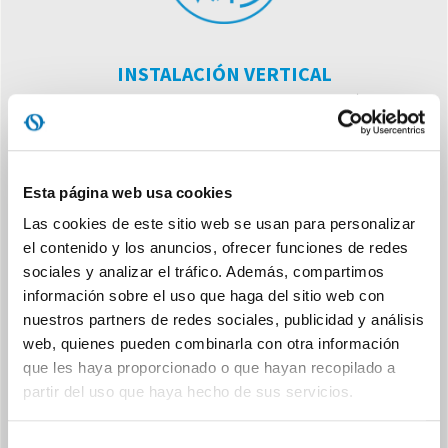
INSTALACIÓN VERTICAL
Adecuada para ser instalada en la pared, en posición vertical.
Esta página web usa cookies
Las cookies de este sitio web se usan para personalizar
el contenido y los anuncios, ofrecer funciones de redes
sociales y analizar el tráfico. Además, compartimos
CONTROL AUTOMÁTICO
información sobre el uso que haga del sitio web con
La unidad se suministra con panel de control multi-función, con
nuestros partners de redes sociales, publicidad y análisis
pantalla LCD.
web, quienes pueden combinarla con otra información
que les haya proporcionado o que hayan recopilado a
partir del uso que haya hecho de sus servicios.
Selección