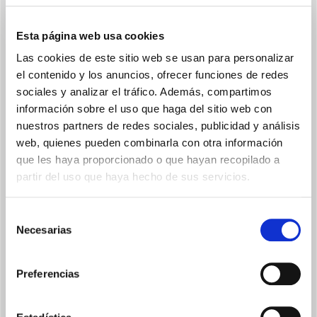
Esta página web usa cookies
Las cookies de este sitio web se usan para personalizar
DOBLE GESTIÓN
el contenido y los anuncios, ofrecer funciones de redes
sociales y analizar el tráfico. Además, compartimos
Posibilidad de gestionar los terminales tanto en modo
bluetooth como en modo Wi-Fi.
información sobre el uso que haga del sitio web con
nuestros partners de redes sociales, publicidad y análisis
web, quienes pueden combinarla con otra información
que les haya proporcionado o que hayan recopilado a
partir del uso que haya hecho de sus servicios.
Selección
Necesarias
de
CLOUD
consentimiento
Conexión remota (fuera de casa) a través de Cloud, esté donde
Preferencias
esté.