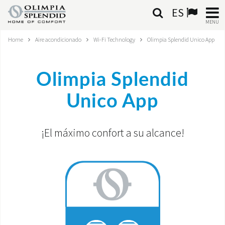
ES
MENU
Home
Aire acondicionado
Wi-Fi Technology
Olimpia Splendid Unico App
ESPAÑOL
HOME
Olimpia Splendid
AIRE ACONDICIONADO
Unico App
CALEFACCIÓN
¡El máximo confort a su alcance!
TRATAMIENTO DEL AIRE
SISTEMAS INTEGRADOS
CONTACTA CON NOSOTROS
MONDE OS