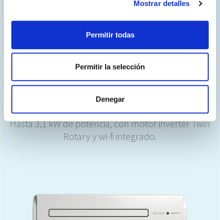
Mostrar detalles
Permitir todas
Permitir la selección
Unico Evo y Unico Next
Denegar
Hasta 3,1 kW de potencia, con motor inverter Twin
Rotary y wi-fi integrado.