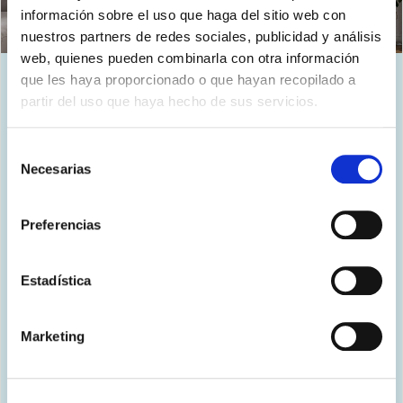
información sobre el uso que haga del sitio web con
nuestros partners de redes sociales, publicidad y análisis
web, quienes pueden combinarla con otra información
que les haya proporcionado o que hayan recopilado a
Único, como tú
partir del uso que haya hecho de sus servicios.
Selección
Descubre todos los
Necesarias
de
consentimiento
climatizadores sin unidad
Preferencias
exterior Olimpia Splendid
Estadística
Marketing