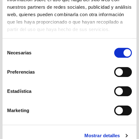
nuestros partners de redes sociales, publicidad y análisis
web, quienes pueden combinarla con otra información
Tipo *
que les haya proporcionado o que hayan recopilado a
partir del uso que haya hecho de sus servicios.
Mensaje *
Selección
Necesarias
de
consentimiento
Preferencias
Otorgo el consentimiento después de haber leído
información sobre la privacidad
*
Estadística
Deseo recibir el boletín de noticias y otorgo el
consentimiento después de haber leído la información
Marketing
específica para los
boletines de noticias
APÚNTATE
Mostrar detalles