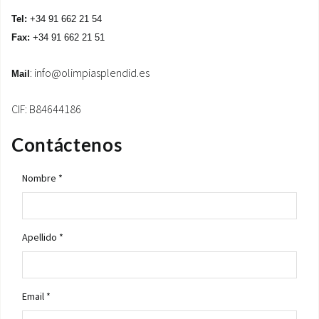
Tel:
+34 91 662 21 54
ÁREA DE DESCARGA
Fax:
+34 91 662 21 51
:
info@olimpiasplendid.es
Mail
CIF: B84644186
Contáctenos
Nombre *
Apellido *
Email *