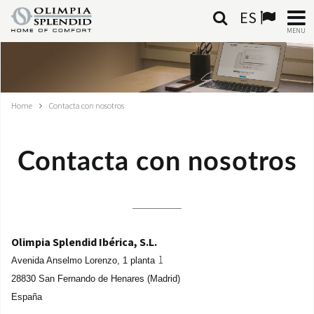
ES
MENU
ESPAÑOL
HOME
Home
Contacta con nosotros
AIRE ACONDICIONADO
Contacta con nosotros
CALEFACCIÓN
TRATAMIENTO DEL AIRE
SISTEMAS INTEGRADOS
Olimpia Splendid Ibérica, S.L.
1
Avenida Anselmo Lorenzo,
1 planta
CONTACTA CON NOSOTROS
28830 San Fernando de Henares (Madrid)
España
MONDE OS