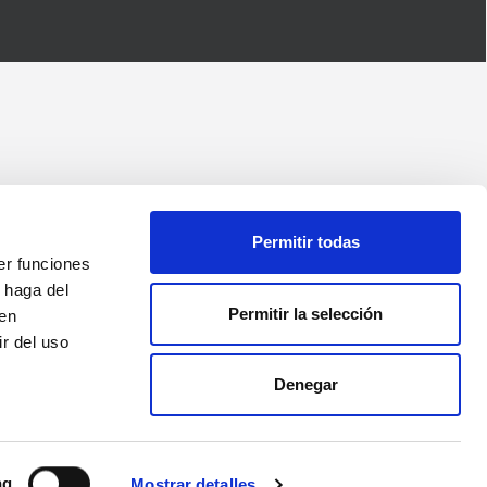
Permitir todas
er funciones
 haga del
Permitir la selección
den
r del uso
Denegar
ng
Mostrar detalles