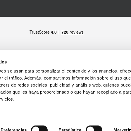
ies
web se usan para personalizar el contenido y los anuncios, ofrec
MIEMBRO DE
drid)
ar el tráfico. Además, compartimos información sobre el uso que
tners de redes sociales, publicidad y análisis web, quienes pue
ratamiento de los datos personales
ación que les haya proporcionado o que hayan recopilado a parti
tirada de productos
Notas Legales
vicios.
SÍGUENOS
Preferencias
Estadística
Marketi